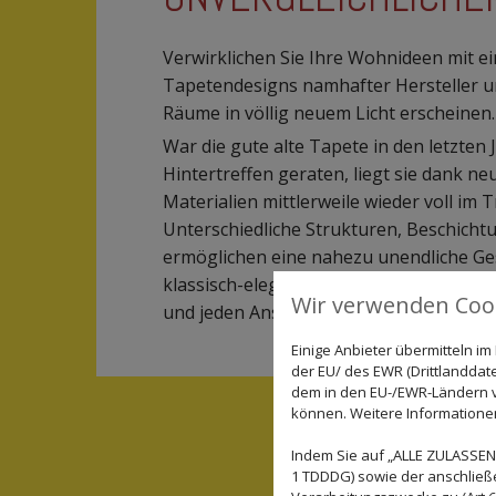
Verwirklichen Sie Ihre Wohnideen mit ei
Tapetendesigns namhafter Hersteller un
Räume in völlig neuem Licht erscheinen.
War die gute alte Tapete in den letzten 
Hintertreffen geraten, liegt sie dank n
Materialien mittlerweile wieder voll im T
Unterschiedliche Strukturen, Beschich
ermöglichen eine nahezu unendliche Ges
klassisch-elegant oder top-modern - fü
Wir verwenden Cook
und jeden Anspruch ist eine passende T
Einige Anbieter übermitteln 
der EU/ des EWR (Drittlanddate
dem in den EU-/EWR-Ländern ve
können. Weitere Informationen 
Indem Sie auf „ALLE ZULASSEN"
1 TDDDG) sowie der anschließ