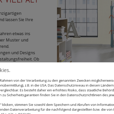
nzigartigen
d lassen Sie Ihre
Jahren etwas ins
euer Muster und
rend.
tungen und Designs
taltungsfreiheit. Ob
r jeden Geschmack
ies.
apete zu finden
im Rahmen von der Verarbeitung zu den genannten Zwecken möglicherwei
nübermittlung), z.B. in die USA. Das Datenschutzniveau in diesen Ländern 
rgleichbar. Es besteht daher ein erhöhtes Risiko, dass staatliche Behör
zu Sicherheitsgarantien finden Sie in den Datenschutzrichtlinien des jew
 klicken, stimmen Sie sowohl dem Speichern und Abrufen von Information
enden Datenverarbeitung für die nachfolgend dargestellten bzw. die von