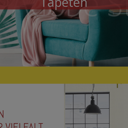
Tapeten
N
 VIELFALT