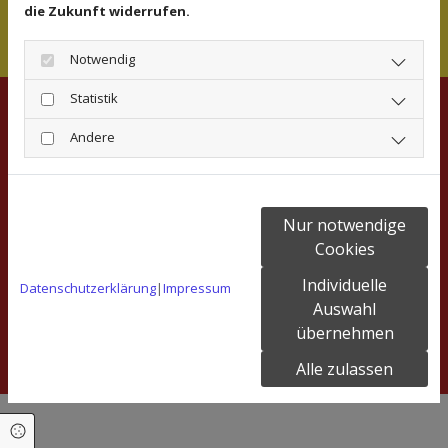
die Zukunft widerrufen.
Notwendig
Statistik
Suntrup Teppich- und Tapetenstudio
Andere
Ostmarkstr. 97
48145
Münster
Telefon
Nur notwendige
(0251) 3 71 98
Cookies
E-Mail
Individuelle
Datenschutzerklärung
|
Impressum
info@teppich-suntrup.de
Auswahl
übernehmen
Impressum
|
Datenschutz
Alle zulassen
Cookie Einstellungen